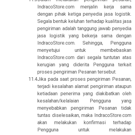
IndracoStore.com menjalin kerja sama
dengan pihak ketiga penyedia jasa logistik.
Segala bentuk keluhan terhadap kualitas jasa
pengiriman adalah tanggung jawab penyedia
jasa logistik yang bekerja sama dengan
IndracoStore.com. Sehingga, Pengguna
menyetujui untuk membebaskan
IndracoStore.com dari segala tuntutan atas
kerugian yang diderita Pengguna terkait
proses pengiriman Pesanan tersebut.
Jika pada saat proses pengiriman Pesanan,
terjadi kesalahan alamat pengiriman ataupun
ketiadaan penerima yang diakibatkan oleh
kesalahan/kelalaian Pengguna yang
menyebabkan pengiriman Pesanan tidak
tuntas diselesaikan, maka IndracoStore.com
akan melakukan konfirmasi terhadap
Pengguna untuk melakukan