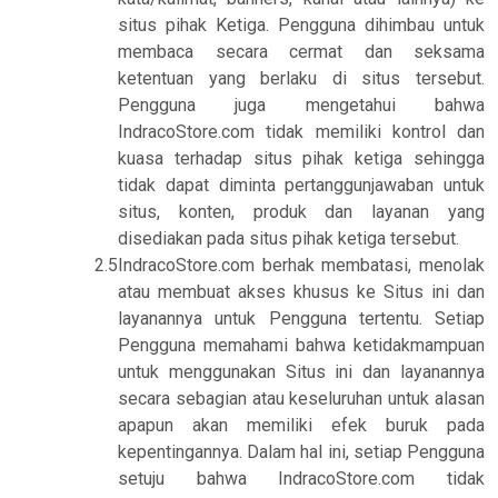
situs pihak Ketiga. Pengguna dihimbau untuk
membaca secara cermat dan seksama
ketentuan yang berlaku di situs tersebut.
Pengguna juga mengetahui bahwa
IndracoStore.com tidak memiliki kontrol dan
kuasa terhadap situs pihak ketiga sehingga
tidak dapat diminta pertanggunjawaban untuk
situs, konten, produk dan layanan yang
disediakan pada situs pihak ketiga tersebut.
IndracoStore.com berhak membatasi, menolak
atau membuat akses khusus ke Situs ini dan
layanannya untuk Pengguna tertentu. Setiap
Pengguna memahami bahwa ketidakmampuan
untuk menggunakan Situs ini dan layanannya
secara sebagian atau keseluruhan untuk alasan
apapun akan memiliki efek buruk pada
kepentingannya. Dalam hal ini, setiap Pengguna
setuju bahwa IndracoStore.com tidak