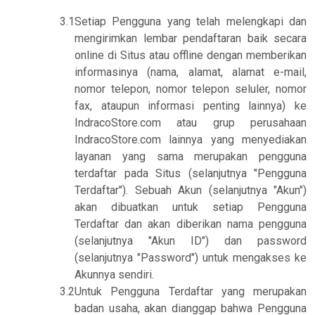
Setiap Pengguna yang telah melengkapi dan
mengirimkan lembar pendaftaran baik secara
online di Situs atau offline dengan memberikan
informasinya (nama, alamat, alamat e-mail,
nomor telepon, nomor telepon seluler, nomor
fax, ataupun informasi penting lainnya) ke
IndracoStore.com atau grup perusahaan
IndracoStore.com lainnya yang menyediakan
layanan yang sama merupakan pengguna
terdaftar pada Situs (selanjutnya "Pengguna
Terdaftar"). Sebuah Akun (selanjutnya "Akun")
akan dibuatkan untuk setiap Pengguna
Terdaftar dan akan diberikan nama pengguna
(selanjutnya "Akun ID") dan password
(selanjutnya "Password") untuk mengakses ke
Akunnya sendiri.
Untuk Pengguna Terdaftar yang merupakan
badan usaha, akan dianggap bahwa Pengguna