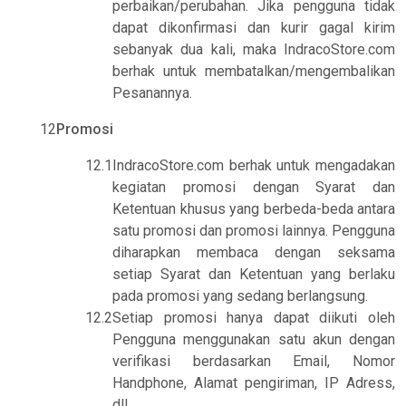
perbaikan/perubahan. Jika pengguna tidak
dapat dikonfirmasi dan kurir gagal kirim
sebanyak dua kali, maka IndracoStore.com
berhak untuk membatalkan/mengembalikan
Pesanannya.
Promosi
IndracoStore.com berhak untuk mengadakan
kegiatan promosi dengan Syarat dan
Ketentuan khusus yang berbeda-beda antara
satu promosi dan promosi lainnya. Pengguna
diharapkan membaca dengan seksama
setiap Syarat dan Ketentuan yang berlaku
pada promosi yang sedang berlangsung.
Setiap promosi hanya dapat diikuti oleh
Pengguna menggunakan satu akun dengan
verifikasi berdasarkan Email, Nomor
Handphone, Alamat pengiriman, IP Adress,
dll.