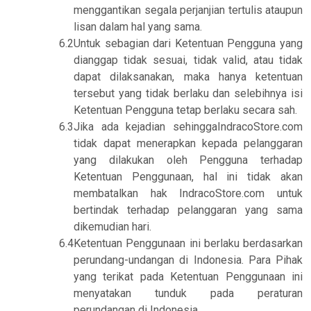
menggantikan segala perjanjian tertulis ataupun
lisan dalam hal yang sama.
Untuk sebagian dari Ketentuan Pengguna yang
dianggap tidak sesuai, tidak valid, atau tidak
dapat dilaksanakan, maka hanya ketentuan
tersebut yang tidak berlaku dan selebihnya isi
Ketentuan Pengguna tetap berlaku secara sah.
Jika ada kejadian sehinggaIndracoStore.com
tidak dapat menerapkan kepada pelanggaran
yang dilakukan oleh Pengguna terhadap
Ketentuan Penggunaan, hal ini tidak akan
membatalkan hak IndracoStore.com untuk
bertindak terhadap pelanggaran yang sama
dikemudian hari.
Ketentuan Penggunaan ini berlaku berdasarkan
perundang-undangan di Indonesia. Para Pihak
yang terikat pada Ketentuan Penggunaan ini
menyatakan tunduk pada peraturan
perundangan di Indonesia.