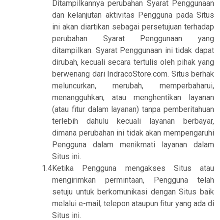
Ditampilkannya perubahan Syarat Penggunaan
dan kelanjutan aktivitas Pengguna pada Situs
ini akan diartikan sebagai persetujuan terhadap
perubahan Syarat Penggunaan yang
ditampilkan. Syarat Penggunaan ini tidak dapat
dirubah, kecuali secara tertulis oleh pihak yang
berwenang dari IndracoStore.com. Situs berhak
meluncurkan, merubah, memperbaharui,
menangguhkan, atau menghentikan layanan
(atau fitur dalam layanan) tanpa pemberitahuan
terlebih dahulu kecuali layanan berbayar,
dimana perubahan ini tidak akan mempengaruhi
Pengguna dalam menikmati layanan dalam
Situs ini.
Ketika Pengguna mengakses Situs atau
mengirimkan permintaan, Pengguna telah
setuju untuk berkomunikasi dengan Situs baik
melalui e-mail, telepon ataupun fitur yang ada di
Situs ini.