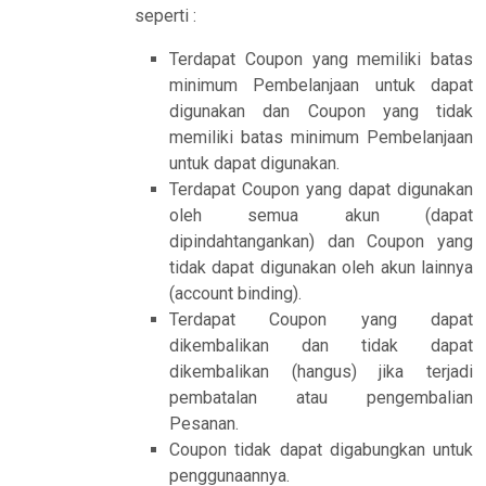
seperti :
Terdapat Coupon yang memiliki batas
minimum Pembelanjaan untuk dapat
digunakan dan Coupon yang tidak
memiliki batas minimum Pembelanjaan
untuk dapat digunakan.
Terdapat Coupon yang dapat digunakan
oleh semua akun (dapat
dipindahtangankan) dan Coupon yang
tidak dapat digunakan oleh akun lainnya
(account binding).
Terdapat Coupon yang dapat
dikembalikan dan tidak dapat
dikembalikan (hangus) jika terjadi
pembatalan atau pengembalian
Pesanan.
Coupon tidak dapat digabungkan untuk
penggunaannya.