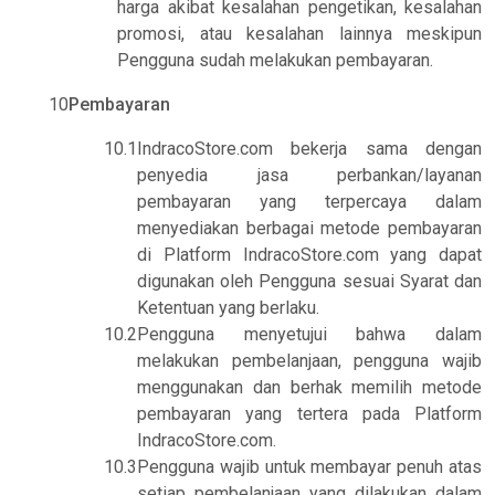
harga akibat kesalahan pengetikan, kesalahan
promosi, atau kesalahan lainnya meskipun
Pengguna sudah melakukan pembayaran.
Pembayaran
IndracoStore.com bekerja sama dengan
penyedia jasa perbankan/layanan
pembayaran yang terpercaya dalam
menyediakan berbagai metode pembayaran
di Platform IndracoStore.com yang dapat
digunakan oleh Pengguna sesuai Syarat dan
Ketentuan yang berlaku.
Pengguna menyetujui bahwa dalam
melakukan pembelanjaan, pengguna wajib
menggunakan dan berhak memilih metode
pembayaran yang tertera pada Platform
IndracoStore.com.
Pengguna wajib untuk membayar penuh atas
setiap pembelanjaan yang dilakukan dalam