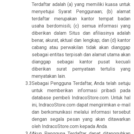
Terdaftar adalah (a) yang memiliki kuasa untuk
menyetujui Syarat Penggunaan; (b) alamat
terdaftar merupakan kantor tempat badan
usaha berdomisili; (c) semua informasi yang
diberikan dalam Situs dan afiliasinya adalah
benar, akurat, aktual dan lengkap; dan (d) kantor
cabang atau perwakilan tidak akan dianggap
sebagai entitas terpisah dan alamat utama akan
dianggap sebagai kantor pusat kecuali
diberikan surat pernyataan tertulis yang
menyatakan lain.
Sebagai Pengguna Terdaftar, Anda telah setuju
untuk memberikan informasi pribadi pada
database pembeli IndracoStore.com. Untuk hal
ini, IndracoStore.com dapat mengirimkan e-mail
dan berkomunikasi melalui informasi tersebut
dengan segala pesan yang akan ditawarkan
oleh IndracoStore.com kepada Anda.
Akun Pengguna Terdaftar dapat ditangguhkan