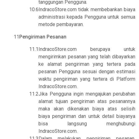
tanggungan Pengguna.
IndracoStore.com tidak membebankan biaya
administrasi kepada Pengguna untuk semua
metode pembayaran.
Pengiriman Pesanan
IndracoStore.com berupaya untuk
mengirimkan pesanan yang telah dibayarkan
ke alamat pengiriman yang tertera pada
pesanan Pengguna sesuai dengan estimasi
waktu pengiriman yang tertera di Platform
IndracoStore.com.
Jika Pengguna ingin mengajukan perubahan
alamat tujuan pengiriman atas pesanannya
maka akan dikenakan biaya atas selisih
biaya pengiriman dan untuk detail biayanya
bisa langsung menghubungi
IndracoStore.com.
Dalam melakukan pengiriman pesanan,