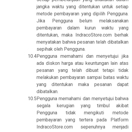
jangka waktu yang ditentukan untuk setiap
metode pembayaran yang dipilih Pengguna.
Jika Pengguna belum melaksanakan
pembayaran dalam kurun waktu yang
ditentukan, maka IndracoStore.com berhak
menyatakan bahwa pesanan telah dibatalkan
sepihak oleh Pengguna.
Pengguna memahami dan menyetujui jika
ada diskon harga atau keuntungan lain atas
pesanan yang telah dibuat tetapi tidak
melakukan pembayaran sampai batas waktu
yang ditentukan maka pesanan dapat
dibatalkan.
Pengguna memahami dan menyetujui bahwa
segala kerugian yang timbul akibat
Pengguna tidak mengikuti metode
pembayaran yang tertera pada Platform
IndracoStore.com sepenuhnya menjadi