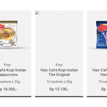
Kopi
Kopi
fe Kopi Instan
Hao Cafe Kopi Instan
Hao Caf
appuccino
The Original
Vani
sachets x 25g
10 sachets x 20g
10 sa
p 18.500,-
Rp 13.100,-
Rp 
BELI
BELI