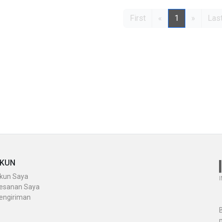
First
«
1
»
Las
KUN
kun Saya
I
esanan Saya
engiriman