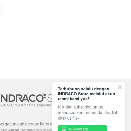
t
Terhubung selalu dengan
INDRACO Store melalui akun
resmi kami yuk!
NDRACO roasting fine exquisite coffee since 1971.
Klik dan subscribe untuk
mendapatkan promo dan hadiah
eksklusif 🥳
Bergabunglah dengan kami dan dapatkan
Link WhatsApp
penawaran-penawaran menarik lainnya.