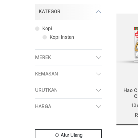
Hao Cafe | Kopi instan
KATEGORI
Kopi
Kopi Instan
MEREK
KEMASAN
URUTKAN
Hao Ca
C
10 
HARGA
R
Atur Ulang