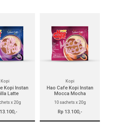
Kopi
Kopi
e Kopi Instan
Hao Cafe Kopi Instan
lla Latte
Mocca Mocha
chets x 20g
10 sachets x 20g
13.100,-
Rp 13.100,-
BELI
BELI