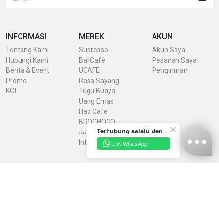
INFORMASI
MEREK
AKUN
Tentang Kami
Supresso
Akun Saya
Hubungi Kami
BaliCafé
Pesanan Saya
Berita & Event
UCAFÉ
Pengiriman
Promo
Rasa Sayang
KOL
Tugu Buaya
Uang Emas
Hao Cafe
BROCHOCO
Terhubung selalu dengan INDRACO Store melalui akun resmi kami yuk!
Jaheku
IntiRasa
Link WhatsApp
Kebijakan Privasi
Syarat & Ketentuan
Konfirmasi Pembayaran
Unduh Brosur