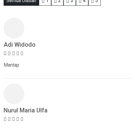
Semua Ulasan
1
2
3
4
5
Adi Widodo
Mantap
Nurul Maria Ulfa