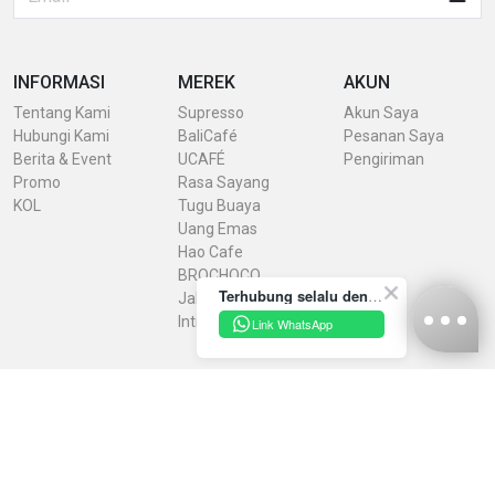
INFORMASI
MEREK
AKUN
Tentang Kami
Supresso
Akun Saya
Hubungi Kami
BaliCafé
Pesanan Saya
Berita & Event
UCAFÉ
Pengiriman
Promo
Rasa Sayang
KOL
Tugu Buaya
Uang Emas
Hao Cafe
BROCHOCO
Terhubung selalu dengan INDRACO Store melalui akun resmi kami yuk!
Jaheku
IntiRasa
Link WhatsApp
Kebijakan Privasi
Syarat & Ketentuan
Konfirmasi Pembayaran
Unduh Brosur