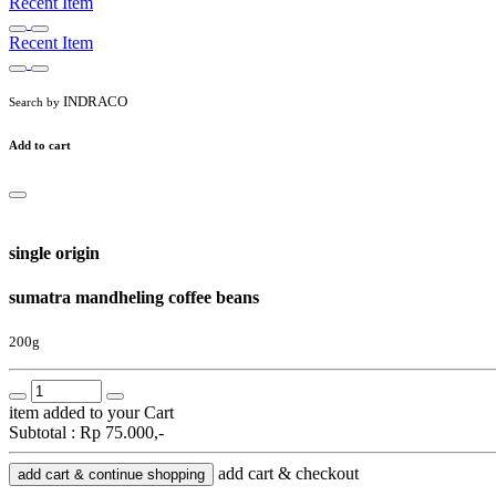
Recent Item
Recent Item
INDRACO
Search by
Add to cart
single origin
sumatra mandheling coffee beans
200g
item added to your Cart
Subtotal :
Rp 75.000,-
add cart & checkout
add cart & continue shopping