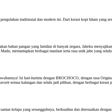
de pengolahan tradisional dan modern ini. Dari kreasi kopi hitam yang
upakan bahan pangan yang familiar di banyak negara, Jaheku menyajik
adu, memantapkan berbagai manfaat serta rasa unik jahe yang selalu 
abannya! Isi hari-harimu dengan BROCHOCO, dengan rasa Original 
orit semua kalangan dan selalu jadi pilihan, dengan berbagai kreasi p
la santan kelapa yang sesungguhnya, berkualitas dan disesuaikan denga