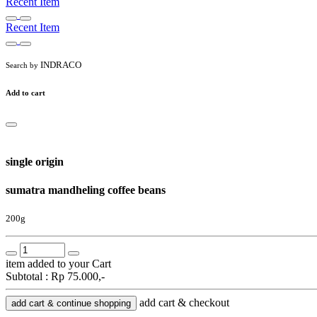
Recent Item
Recent Item
INDRACO
Search by
Add to cart
single origin
sumatra mandheling coffee beans
200g
item added to your Cart
Subtotal :
Rp 75.000,-
add cart & checkout
add cart & continue shopping