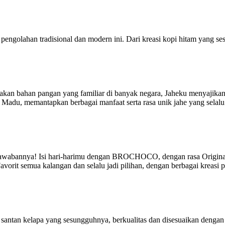
de pengolahan tradisional dan modern ini. Dari kreasi kopi hitam yang
upakan bahan pangan yang familiar di banyak negara, Jaheku menyajik
adu, memantapkan berbagai manfaat serta rasa unik jahe yang selalu 
abannya! Isi hari-harimu dengan BROCHOCO, dengan rasa Original 
orit semua kalangan dan selalu jadi pilihan, dengan berbagai kreasi p
la santan kelapa yang sesungguhnya, berkualitas dan disesuaikan denga