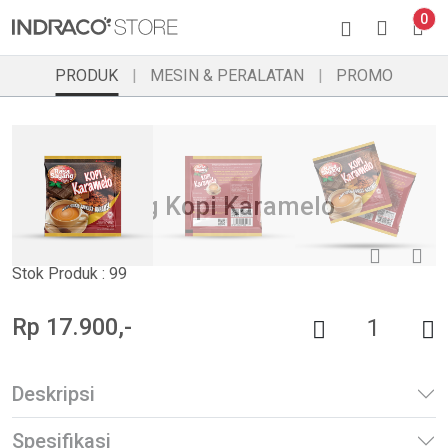
0
PRODUK
MESIN & PERALATAN
PROMO
Previous
Ne
Kopi
Rasa Sayang Kopi Karamelo
0.0
( 1 )
Stok Produk : 99
Rp 17.900,-
Deskripsi
Spesifikasi