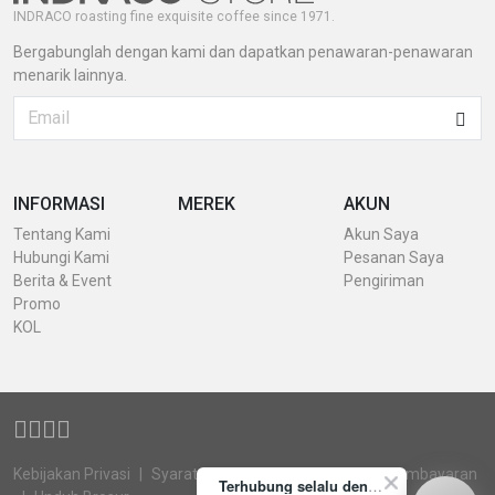
INDRACO roasting fine exquisite coffee since 1971.
Bergabunglah dengan kami dan dapatkan penawaran-penawaran
menarik lainnya.
INFORMASI
MEREK
AKUN
Tentang Kami
Akun Saya
Hubungi Kami
Pesanan Saya
Berita & Event
Pengiriman
Promo
KOL
Kebijakan Privasi
Syarat & Ketentuan
Konfirmasi Pembayaran
Terhubung selalu dengan INDRACO Store melalui akun resmi kami yuk!