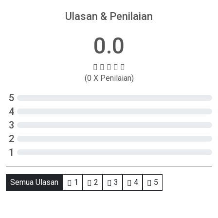
Ulasan & Penilaian
0.0
(0 X Penilaian)
5
4
3
2
1
Semua Ulasan
1
2
3
4
5