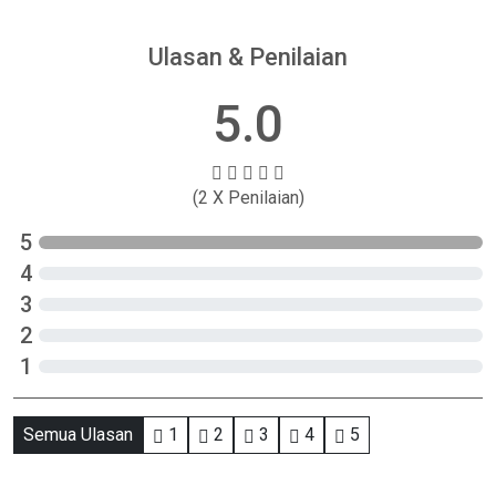
Ulasan & Penilaian
5.0
(2 X Penilaian)
5
4
3
2
1
Semua Ulasan
1
2
3
4
5