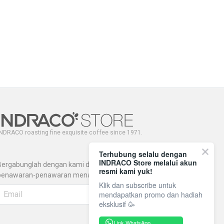
NDRACO roasting fine exquisite coffee since 1971.
Terhubung selalu dengan
INDRACO Store melalui akun
Bergabunglah dengan kami dan dapatkan
resmi kami yuk!
penawaran-penawaran menarik lainnya.
Klik dan subscribe untuk
mendapatkan promo dan hadiah
eksklusif 🥳
Link WhatsApp