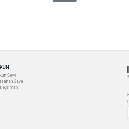
KUN
kun Saya
I
esanan Saya
engiriman