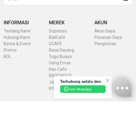
INFORMASI
MEREK
AKUN
Tentang Kami
Supresso
Akun Saya
Hubungi Kami
BaliCafé
Pesanan Saya
Berita & Event
UCAFÉ
Pengiriman
Promo
Rasa Sayang
KOL
Tugu Buaya
Uang Emas
Hao Cafe
BROCHOCO
Terhubung selalu dengan INDRACO Store melalui akun resmi kami yuk!
Jaheku
IntiRasa
Link WhatsApp
Kebijakan Privasi
Syarat & Ketentuan
Konfirmasi Pembayaran
Unduh Brosur